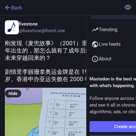
Back
fivestone
Trending
@fivestone@fivest.one
刚发现《麦兜故事》（2001）里，麦兜是 1995 
Live feeds
年出生的，那怎么就有了成年后的镜头了呢？从
未来穿越回来的？
About
剧情里李丽珊拿奥运金牌是在 1996 年，麦兜 1 
岁。香港申办亚运失败在 2000 年，麦兜 5 岁。
Mastodon is the best 
with what's happening.
Hide
Follow anyone across 
and see it all in chron
algorithms, ads, or clic
Create ac