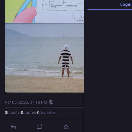
Login
Apr 06, 2026, 07:18 PM
·
0
boosts
·
0
quotes
·
0
favorites