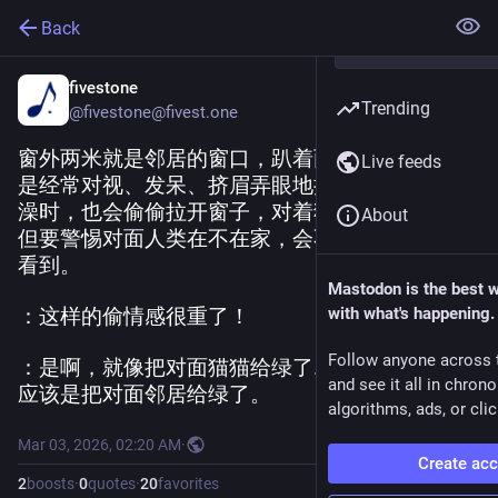
Back
fivestone
Trending
@fivestone@fivest.one
窗外两米就是邻居的窗口，趴着两只大橘猫，于
Live feeds
是经常对视、发呆、挤眉弄眼地挑逗，甚至在洗
澡时，也会偷偷拉开窗子，对着猫猫搔首弄姿。
About
但要警惕对面人类在不在家，会不会突然转出来
看到。
Mastodon is the best 
：这样的偷情感很重了！
with what's happening.
Follow anyone across 
：是啊，就像把对面猫猫给绿了……等等，不对，
and see it all in chron
应该是把对面邻居给绿了。
algorithms, ads, or clic
Mar 03, 2026, 02:20 AM
·
Create ac
2
boosts
·
0
quotes
·
20
favorites