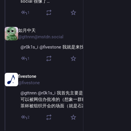
social 很像了…
1
如月中天
Dec 2, 2025
@gttnnn@mstdn.social
@
r0k1s_i
@
fivestone
 我就是来找这个回复的😆
1
fivestone
Dec 2, 2025
@fivestone
@
gttnnn
@
r0k1s_i
 我首先主要是好奇这样一个结构是
可以被网信办批准的（想象一群粉红实例站长一起端着
茶杯被组织开会的场面（就是石家庄摇滚那个feel
2