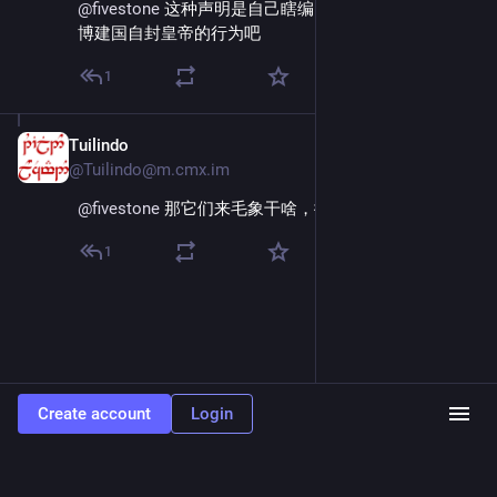
@
fivestone
 这种声明是自己瞎编的概率蛮大，某种赛
博建国自封皇帝的行为吧
1
Tuilindo
Dec 2, 2025
*
@Tuilindo@m.cmx.im
@
fivestone
 那它们来毛象干啥，微博不香吗🤣
1
Create account
Login