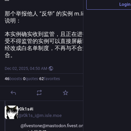
---
Login
那个举报他人 “反华” 的实例 m.lilingyi-awa.top 的
说明：
本实例确实收到监管，且正在进行ICP备案，各位
受不得监管的实例可以直接屏蔽我们。我们也已
经改成白名单制度，不再与不合规的实例进行联
合。
Dec 02, 2025, 04:50 AM
·
46
boosts
·
0
quotes
·
62
favorites
r0k1s#i
Dec 2, 2025
@r0k1s_i@m.isle.moe
@fivestone@mastodon.fivest.one
 跟特朗普的truth 