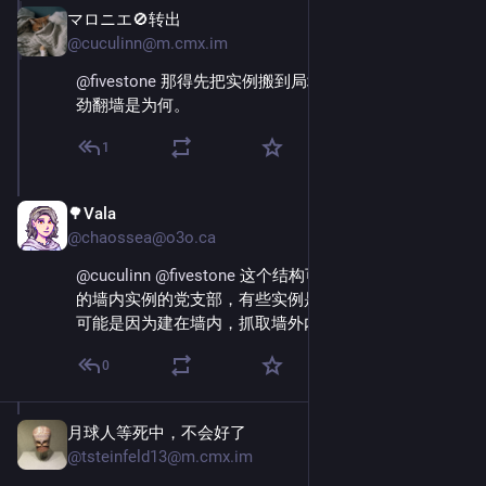
マロニエ🚫转出
Dec 2, 2025
@cuculinn@m.cmx.im
@
fivestone
 那得先把实例搬到局域网里，否则废半天
劲翻墙是为何。
1
🌳Vala
Dec 2, 2025
*
@chaossea@o3o.ca
@
cuculinn
@
fivestone
 这个结构可能是已曝光给网信办
的墙内实例的党支部，有些实例是可以直接墙内访问。
可能是因为建在墙内，抓取墙外内容？不是很懂。
0
月球人等死中，不会好了
Dec 2, 2025
@tsteinfeld13@m.cmx.im