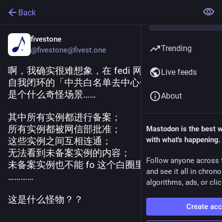
Back
fivestone
Trending
@fivestone@fivest.one
啊，我确实很难想象，在 fedi 网络中，存在一个
Live feeds
自我闭环的「中共白名单去中心化社交网络」，
是个什么奇怪场景……
About
其中所有实例都进行备案；
所有实例都被网信部批准；
Mastodon is the best 
这些实例之间互相连通；
with what's happening.
无法看到未备案实例的内容；
Follow anyone across 
未备案实例也不能 fo 这个白圈里的账号；
and see it all in chron
…………
algorithms, ads, or clic
这是什么怪物？？
Create ac