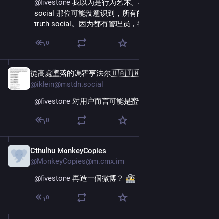
@
fivestone
 我以为是行为艺术。不过上面说 truth 
social 那位可能没意识到，所有的 fedi 实例本质都是  
truth social。因为都有管理员，都垄断最终解释权。
0
從高處墜落的馮霍亨法尔🇺🇦🇹🇼🇵🇸
Dec 2, 2025
@iklein@mstdn.social
@
fivestone
 对用户而言可能是蜜罐
0
Cthulhu MonkeyCopies
Dec 2, 2025
@MonkeyCopies@m.cmx.im
@
fivestone
 再造一個微博？ 
0