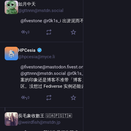
如月中天
Dec 2, 2025
@gttnnn@mstdn.social
@
fivestone
@
r0k1s_i
 出淤泥而不染，濯清涟而不妖😇
0
HPCesia
Dec 2, 2025
@hpcesia@myce.li
@fivestone@mastodon.fivest.one
@gttnnn@mstdn.social
@r0k1s_i@m.isle.moe
 我对备
案的印象还是博客不准带「博客」二字、不准带评论
区。没想过 Fediverse 实例还能去备案。
0
長毛象收數王 🇺🇦🇵🇸🇹🇼
Dec 2, 2025
@weirdfish@mstdn.jp