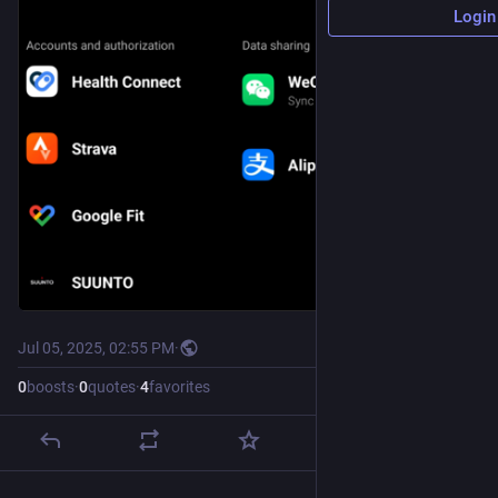
Login
Jul 05, 2025, 02:55 PM
·
0
boosts
·
0
quotes
·
4
favorites